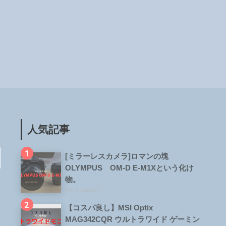
人気記事
1
[ミラーレスカメラ]ロマンの塊
OLYMPUS OM-D E-M1Xという化け
物。
2421 views
2
【コスパ良し】MSI Optix
MAG342CQR ウルトラワイド ゲーミン