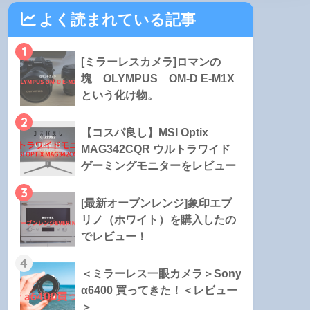
よく読まれている記事
1
[ミラーレスカメラ]ロマンの
塊 OLYMPUS OM-D E-M1X
という化け物。
2
【コスパ良し】MSI Optix
MAG342CQR ウルトラワイド
ゲーミングモニターをレビュー
3
[最新オーブンレンジ]象印エブ
リノ（ホワイト）を購入したの
でレビュー！
4
＜ミラーレス一眼カメラ＞Sony
α6400 買ってきた！＜レビュー
＞