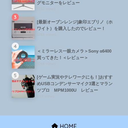
グモニターをレビュー
1352 views
3
[最新オーブンレンジ]象印エブリノ（ホ
ワイト）を購入したのでレビュー！
1288 views
4
＜ミラーレス一眼カメラ＞Sony α6400
買ってきた！＜レビュー＞
1048 views
5
[ゲーム実況やテレワークにも！]おすす
めUSBコンデンサーマイク3選とマラン
ツプロ MPM1000U レビュー
659 views
HOME