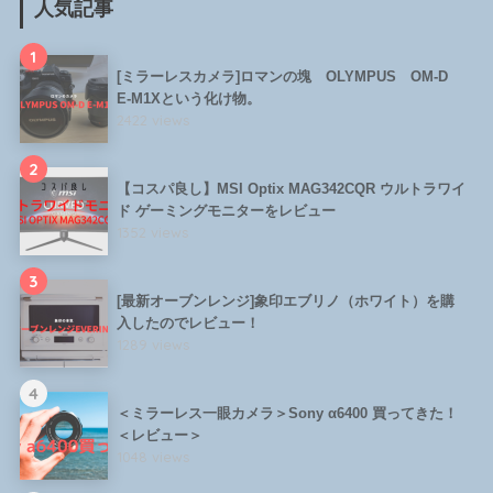
人気記事
1
[ミラーレスカメラ]ロマンの塊 OLYMPUS OM-D
E-M1Xという化け物。
2422 views
2
【コスパ良し】MSI Optix MAG342CQR ウルトラワイ
ド ゲーミングモニターをレビュー
1352 views
3
[最新オーブンレンジ]象印エブリノ（ホワイト）を購
入したのでレビュー！
1289 views
4
＜ミラーレス一眼カメラ＞Sony α6400 買ってきた！
＜レビュー＞
1048 views