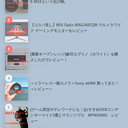
E-M1Xという化け物。
2424 views
2
【コスパ良し】MSI Optix MAG342CQR ウルトラワイ
ド ゲーミングモニターをレビュー
1352 views
3
[最新オーブンレンジ]象印エブリノ（ホワイト）を購
入したのでレビュー！
1291 views
4
＜ミラーレス一眼カメラ＞Sony α6400 買ってきた！
＜レビュー＞
1048 views
5
[ゲーム実況やテレワークにも！]おすすめUSBコンデ
ンサーマイク3選とマランツプロ MPM1000U レビ
ュー
659 views