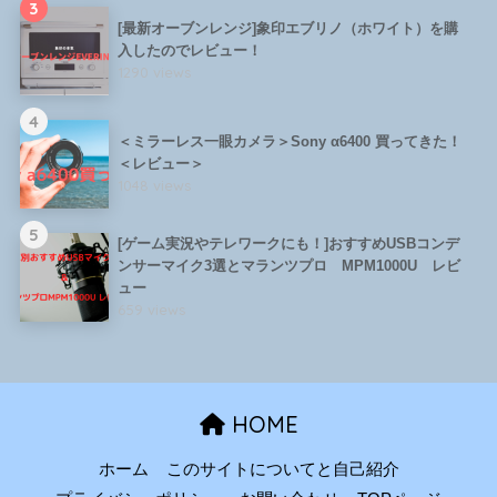
3
[最新オーブンレンジ]象印エブリノ（ホワイト）を購
入したのでレビュー！
1290 views
4
＜ミラーレス一眼カメラ＞Sony α6400 買ってきた！
＜レビュー＞
1048 views
5
[ゲーム実況やテレワークにも！]おすすめUSBコンデ
ンサーマイク3選とマランツプロ MPM1000U レビ
ュー
659 views
HOME
ホーム
このサイトについてと自己紹介