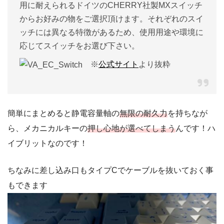
用に耐えられるドイツのCHERRY社製MXスイッチ
からお好みの物をご選択頂けます。それぞれのスイ
ッチには異なる特徴があるため、使用用途や環境に
応じてスイッチをお選び下さい。
※
公式サイト
より抜粋
簡単にまとめると静電容量軸の
無限の耐久力
を持ちなが
ら、メカニカルキーの
押し心地が選べてしまう
んです！ハ
イブリットなのです！
ちなみに差し込み口もタイプCでケーブルを抜いておく事
もできます