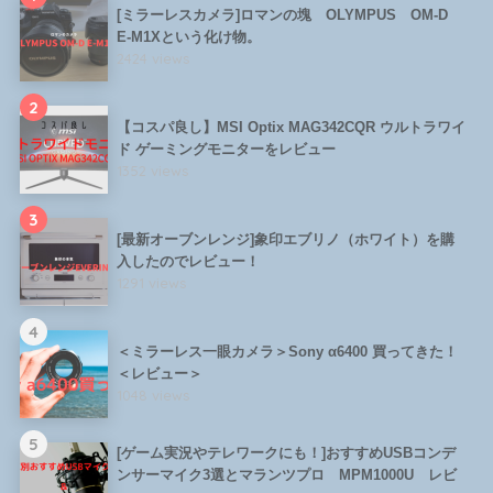
[ミラーレスカメラ]ロマンの塊 OLYMPUS OM-D
E-M1Xという化け物。
2424 views
2
【コスパ良し】MSI Optix MAG342CQR ウルトラワイ
ド ゲーミングモニターをレビュー
1352 views
3
[最新オーブンレンジ]象印エブリノ（ホワイト）を購
入したのでレビュー！
1291 views
4
＜ミラーレス一眼カメラ＞Sony α6400 買ってきた！
＜レビュー＞
1048 views
5
[ゲーム実況やテレワークにも！]おすすめUSBコンデ
ンサーマイク3選とマランツプロ MPM1000U レビ