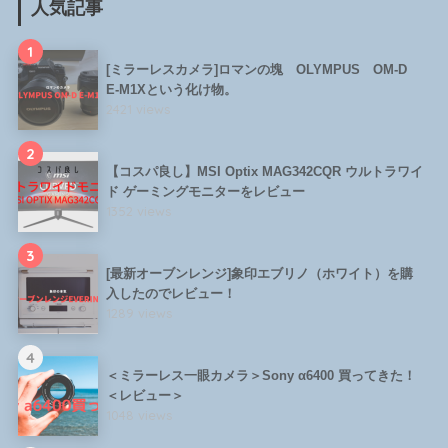
人気記事
1
[ミラーレスカメラ]ロマンの塊 OLYMPUS OM-D
E-M1Xという化け物。
2421 views
2
【コスパ良し】MSI Optix MAG342CQR ウルトラワイ
ド ゲーミングモニターをレビュー
1352 views
3
[最新オーブンレンジ]象印エブリノ（ホワイト）を購
入したのでレビュー！
1289 views
4
＜ミラーレス一眼カメラ＞Sony α6400 買ってきた！
＜レビュー＞
1048 views