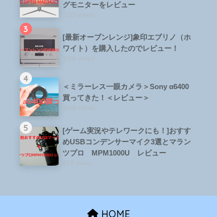
グモニターをレビュー
1352 views
3
[最新オーブンレンジ]象印エブリノ（ホ
ワイト）を購入したのでレビュー！
1288 views
4
＜ミラーレス一眼カメラ＞Sony α6400
買ってきた！＜レビュー＞
1048 views
5
[ゲーム実況やテレワークにも！]おすす
めUSBコンデンサーマイク3選とマラン
ツプロ MPM1000U レビュー
659 views
HOME