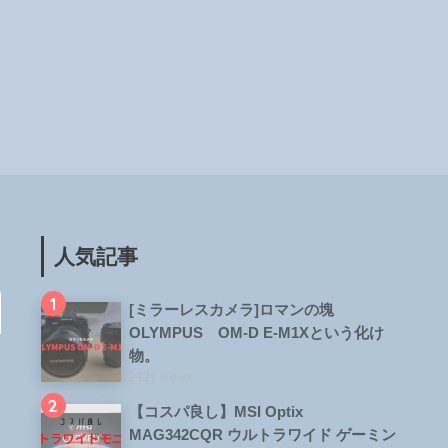
人気記事
1
[ミラーレスカメラ]ロマンの塊
OLYMPUS OM-D E-M1Xという化け
物。
2421 views
2
【コスパ良し】MSI Optix
MAG342CQR ウルトラワイド ゲーミン