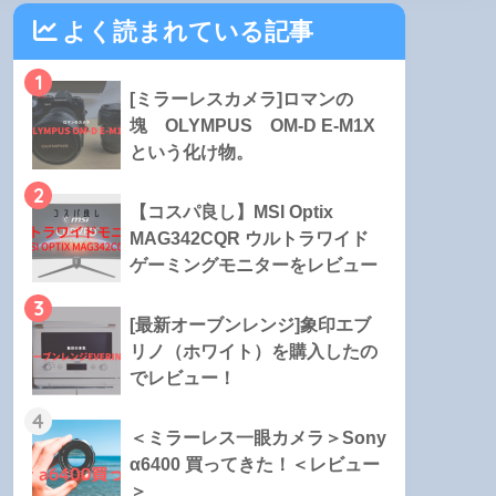
よく読まれている記事
1
[ミラーレスカメラ]ロマンの
塊 OLYMPUS OM-D E-M1X
という化け物。
2
【コスパ良し】MSI Optix
MAG342CQR ウルトラワイド
ゲーミングモニターをレビュー
3
[最新オーブンレンジ]象印エブ
リノ（ホワイト）を購入したの
でレビュー！
4
＜ミラーレス一眼カメラ＞Sony
α6400 買ってきた！＜レビュー
＞