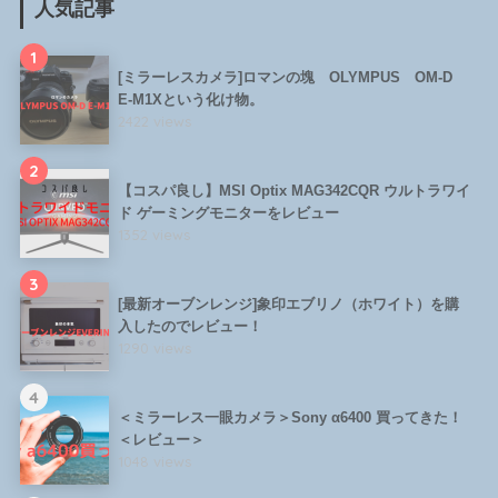
人気記事
1
[ミラーレスカメラ]ロマンの塊 OLYMPUS OM-D
E-M1Xという化け物。
2422 views
2
【コスパ良し】MSI Optix MAG342CQR ウルトラワイ
ド ゲーミングモニターをレビュー
1352 views
3
[最新オーブンレンジ]象印エブリノ（ホワイト）を購
入したのでレビュー！
1290 views
4
＜ミラーレス一眼カメラ＞Sony α6400 買ってきた！
＜レビュー＞
1048 views