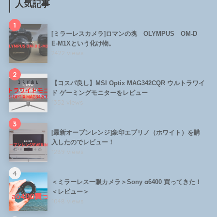
人気記事
1
[ミラーレスカメラ]ロマンの塊 OLYMPUS OM-D
E-M1Xという化け物。
2422 views
2
【コスパ良し】MSI Optix MAG342CQR ウルトラワイ
ド ゲーミングモニターをレビュー
1352 views
3
[最新オーブンレンジ]象印エブリノ（ホワイト）を購
入したのでレビュー！
1289 views
4
＜ミラーレス一眼カメラ＞Sony α6400 買ってきた！
＜レビュー＞
1048 views