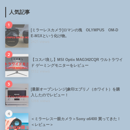
人気記事
1
[ミラーレスカメラ]ロマンの塊 OLYMPUS OM-D
E-M1Xという化け物。
2421 views
2
【コスパ良し】MSI Optix MAG342CQR ウルトラワイ
ド ゲーミングモニターをレビュー
1352 views
3
[最新オーブンレンジ]象印エブリノ（ホワイト）を購
入したのでレビュー！
1288 views
4
＜ミラーレス一眼カメラ＞Sony α6400 買ってきた！
＜レビュー＞