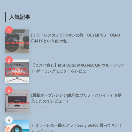
人気記事
1
[ミラーレスカメラ]ロマンの塊 OLYMPUS OM-D
E-M1Xという化け物。
2424 views
2
【コスパ良し】MSI Optix MAG342CQR ウルトラワイ
ド ゲーミングモニターをレビュー
1352 views
3
[最新オーブンレンジ]象印エブリノ（ホワイト）を購
入したのでレビュー！
1291 views
4
＜ミラーレス一眼カメラ＞Sony α6400 買ってきた！
＜レビュー＞