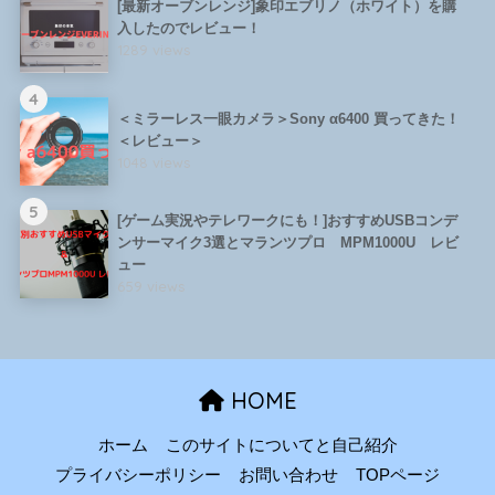
[最新オーブンレンジ]象印エブリノ（ホワイト）を購
入したのでレビュー！
1289 views
4
＜ミラーレス一眼カメラ＞Sony α6400 買ってきた！
＜レビュー＞
1048 views
5
[ゲーム実況やテレワークにも！]おすすめUSBコンデ
ンサーマイク3選とマランツプロ MPM1000U レビ
ュー
659 views
HOME
ホーム
このサイトについてと自己紹介
プライバシーポリシー
お問い合わせ
TOPページ