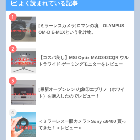
よく読まれている記事
1
[ミラーレスカメラ]ロマンの塊 OLYMPUS
OM-D E-M1Xという化け物。
2
【コスパ良し】MSI Optix MAG342CQR ウル
トラワイド ゲーミングモニターをレビュー
3
[最新オーブンレンジ]象印エブリノ（ホワイ
ト）を購入したのでレビュー！
4
＜ミラーレス一眼カメラ＞Sony α6400 買っ
てきた！＜レビュー＞