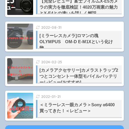
【完全レビュー】富士フイルムX-E5カメ
ラの実力を徹底検証！4020万画素の魅力
とX-E4との違いを詳しく解説
2022-08-31
[ミラーレスカメラ]ロマンの塊
OLYMPUS OM-D E-M1Xという化け
物。
2024-02-25
[カメラアクセサリー]カメラストラップ2
つとコンセント一体型モバイルバッテリ
ーレビュー[おすすめ]
2022-01-21
＜ミラーレス一眼カメラ＞Sony α6400
買ってきた！＜レビュー＞