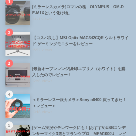
1
[ミラーレスカメラ]ロマンの塊 OLYMPUS OM-D
E-M1Xという化け物。
2421 views
2
【コスパ良し】MSI Optix MAG342CQR ウルトラワイ
ド ゲーミングモニターをレビュー
1352 views
3
[最新オーブンレンジ]象印エブリノ（ホワイト）を購
入したのでレビュー！
1288 views
4
＜ミラーレス一眼カメラ＞Sony α6400 買ってきた！
＜レビュー＞
1048 views
5
[ゲーム実況やテレワークにも！]おすすめUSBコンデ
ンサーマイク3選とマランツプロ MPM1000U レビ