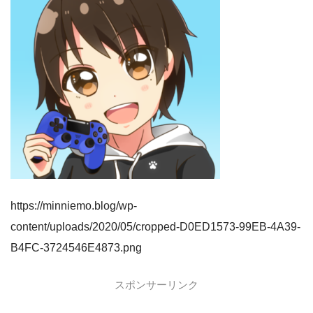
https://minniemo.blog/wp-
content/uploads/2020/05/cropped-D0ED1573-99EB-4A39-
B4FC-3724546E4873.png
スポンサーリンク