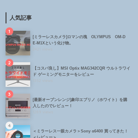
人気記事
1
[ミラーレスカメラ]ロマンの塊 OLYMPUS OM-D
E-M1Xという化け物。
2421 views
2
【コスパ良し】MSI Optix MAG342CQR ウルトラワイ
ド ゲーミングモニターをレビュー
1352 views
3
[最新オーブンレンジ]象印エブリノ（ホワイト）を購
入したのでレビュー！
1289 views
4
＜ミラーレス一眼カメラ＞Sony α6400 買ってきた！
＜レビュー＞