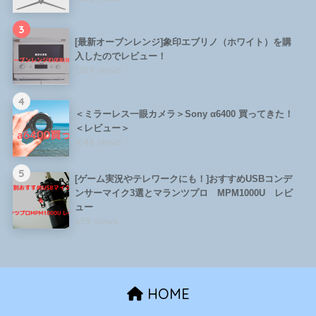
3
[最新オーブンレンジ]象印エブリノ（ホワイト）を購
入したのでレビュー！
1289 views
4
＜ミラーレス一眼カメラ＞Sony α6400 買ってきた！
＜レビュー＞
1048 views
5
[ゲーム実況やテレワークにも！]おすすめUSBコンデ
ンサーマイク3選とマランツプロ MPM1000U レビ
ュー
659 views
HOME