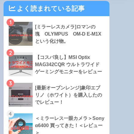
よく読まれている記事
1
[ミラーレスカメラ]ロマンの
塊 OLYMPUS OM-D E-M1X
という化け物。
2
【コスパ良し】MSI Optix
MAG342CQR ウルトラワイド
ゲーミングモニターをレビュー
3
[最新オーブンレンジ]象印エブ
リノ（ホワイト）を購入したの
でレビュー！
4
＜ミラーレス一眼カメラ＞Sony
α6400 買ってきた！＜レビュー
＞