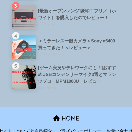
3
[最新オーブンレンジ]象印エブリノ（ホ
ワイト）を購入したのでレビュー！
1289 views
4
＜ミラーレス一眼カメラ＞Sony α6400
買ってきた！＜レビュー＞
1048 views
5
[ゲーム実況やテレワークにも！]おすす
めUSBコンデンサーマイク3選とマラン
ツプロ MPM1000U レビュー
659 views
HOME
サイトについてと自己紹介
プライバシーポリシー
お問い合わ