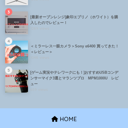
3
[最新オーブンレンジ]象印エブリノ（ホワイト）を購
入したのでレビュー！
1289 views
4
＜ミラーレス一眼カメラ＞Sony α6400 買ってきた！
＜レビュー＞
1048 views
5
[ゲーム実況やテレワークにも！]おすすめUSBコンデ
ンサーマイク3選とマランツプロ MPM1000U レビ
ュー
659 views
HOME