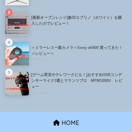
3
[最新オーブンレンジ]象印エブリノ（ホワイト）を購
入したのでレビュー！
1289 views
4
＜ミラーレス一眼カメラ＞Sony α6400 買ってきた！
＜レビュー＞
1048 views
5
[ゲーム実況やテレワークにも！]おすすめUSBコンデ
ンサーマイク3選とマランツプロ MPM1000U レビ
ュー
659 views
HOME