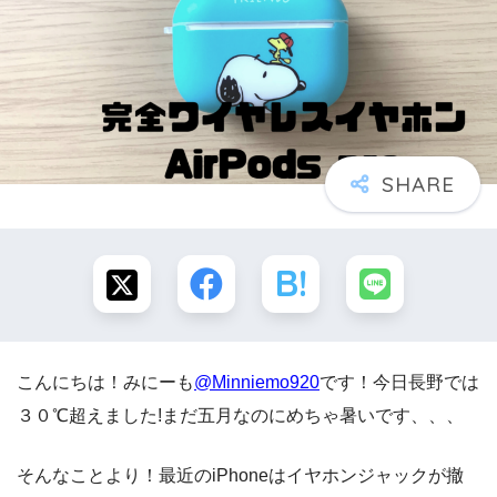
こんにちは！みにーも
@Minniemo920
です！今日長野では
３０℃超えました!まだ五月なのにめちゃ暑いです、、、
そんなことより！最近のiPhoneはイヤホンジャックが撤